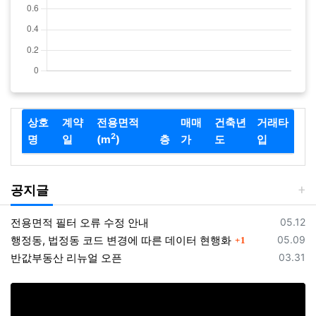
상호
계약
전용면적
매매
건축년
거래타
2
명
일
(m
)
층
가
도
입
공지글
등록일
전용면적 필터 오류 수정 안내
05.12
댓글
등록일
행정동, 법정동 코드 변경에 따른 데이터 현행화
05.09
1
등록일
반값부동산 리뉴얼 오픈
03.31