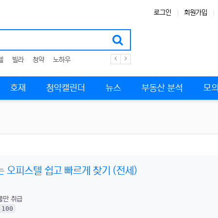
로그인
회원가입
텔
빌라
청약
노하우
호재
청약캘린더
뉴스
부동산 분석
모의
 오피스텔 쉽고 빠르게 찾기 (전세)
물만 취급
100