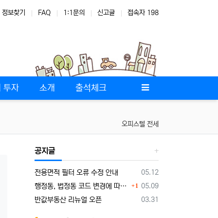
정보찾기
FAQ
1:1문의
신고글
접속자 198
 투자
소개
출석체크
오피스텔 전세
공지글
등록일
전용면적 필터 오류 수정 안내
05.12
댓글
등록일
행정동, 법정동 코드 변경에 따른 데이터 현행화
05.09
1
등록일
반값부동산 리뉴얼 오픈
03.31