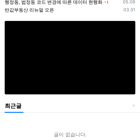
등록일
행정동, 법정동 코드 변경에 따른 데이터 현행화
05.09
1
등록일
반값부동산 리뉴얼 오픈
03.31
최근글
글이 없습니다.