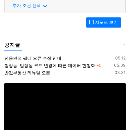
추가 조건 선택
지도로 보기
공지글
등록일
전용면적 필터 오류 수정 안내
05.12
댓글
등록일
행정동, 법정동 코드 변경에 따른 데이터 현행화
05.09
1
등록일
반값부동산 리뉴얼 오픈
03.31