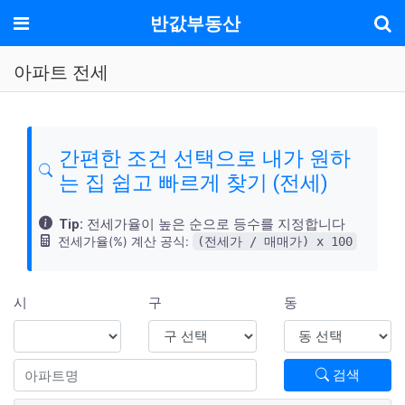
기
메뉴
반값부동산
아파트 전세
간편한 조건 선택으로 내가 원하
는 집 쉽고 빠르게 찾기 (전세)
Tip:
전세가율이 높은 순으로 등수를 지정합니다
전세가율(%) 계산 공식:
(전세가 / 매매가) x 100
시
구
동
검색