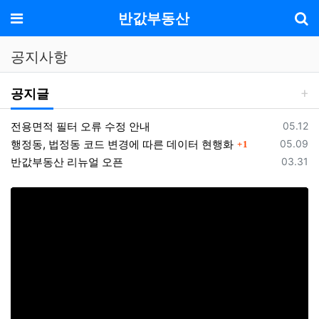
기
메뉴
반값부동산
공지사항
공지글
등록일
전용면적 필터 오류 수정 안내
05.12
댓글
등록일
행정동, 법정동 코드 변경에 따른 데이터 현행화
05.09
1
등록일
반값부동산 리뉴얼 오픈
03.31