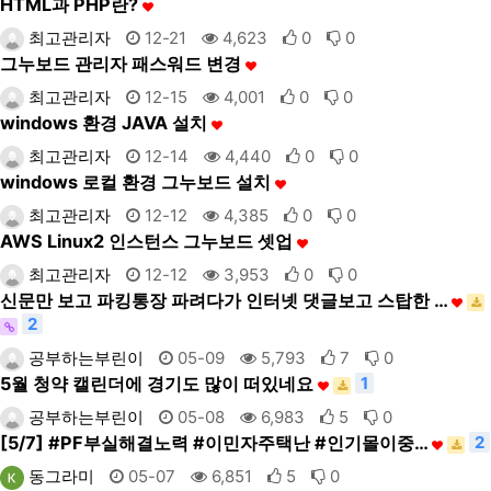
HTML과 PHP란?
최고관리자
12-21
4,623
0
0
그누보드 관리자 패스워드 변경
최고관리자
12-15
4,001
0
0
windows 환경 JAVA 설치
최고관리자
12-14
4,440
0
0
windows 로컬 환경 그누보드 설치
최고관리자
12-12
4,385
0
0
AWS Linux2 인스턴스 그누보드 셋업
최고관리자
12-12
3,953
0
0
신문만 보고 파킹통장 파려다가 인터넷 댓글보고 스탑한 …
2
공부하는부린이
05-09
5,793
7
0
5월 청약 캘린더에 경기도 많이 떠있네요
1
공부하는부린이
05-08
6,983
5
0
[5/7] #PF부실해결노력 #이민자주택난 #인기몰이중…
2
동그라미
05-07
6,851
5
0