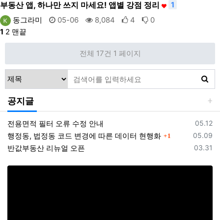
부동산 앱, 하나만 쓰지 마세요! 앱별 강점 정리
1
동그라미
05-06
8,084
4
0
1
2
맨끝
전체 17건
1 페이지
공지글
등록일
전용면적 필터 오류 수정 안내
05.12
댓글
등록일
행정동, 법정동 코드 변경에 따른 데이터 현행화
05.09
1
등록일
반값부동산 리뉴얼 오픈
03.31